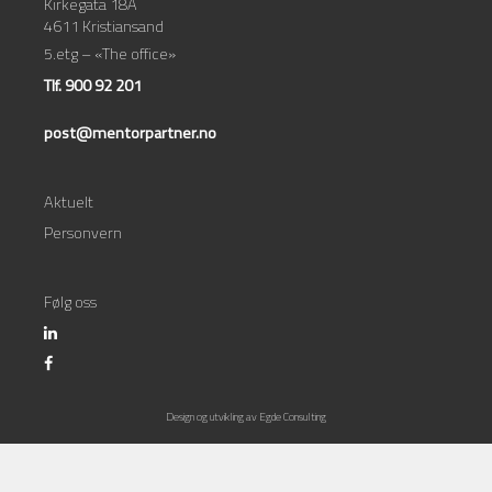
Kirkegata 18A
4611 Kristiansand
5.etg – «The office»
Tlf. 900 92 201
post@mentorpartner.no
Aktuelt
Personvern
Følg oss
Design og utvikling av
Egde Consulting