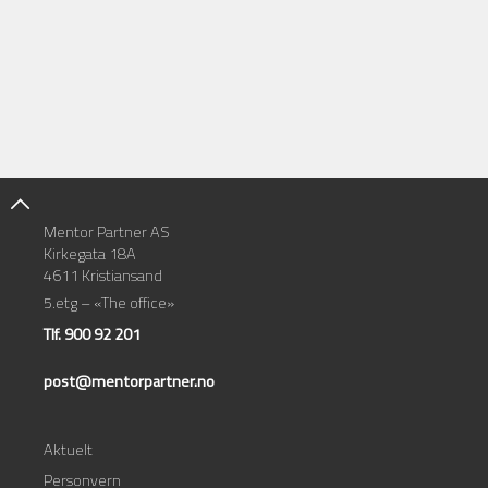
Mentor Partner AS
Kirkegata 18A
4611 Kristiansand
5.etg – «The office»
Tlf. 900 92 201
post@mentorpartner.no
Aktuelt
Personvern