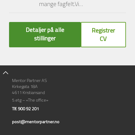
mange fagfelt.Vi…
Detaljer på alle
Registrer
stillinger
CV
Mentor Partner AS
Kirkegata 18A
4611 Kristiansand
5.etg – «The office»
Tlf. 900 92 201
post@mentorpartner.no