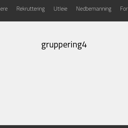
kere
Rekruttering
Utleie
Nedbemanning
For
gruppering4