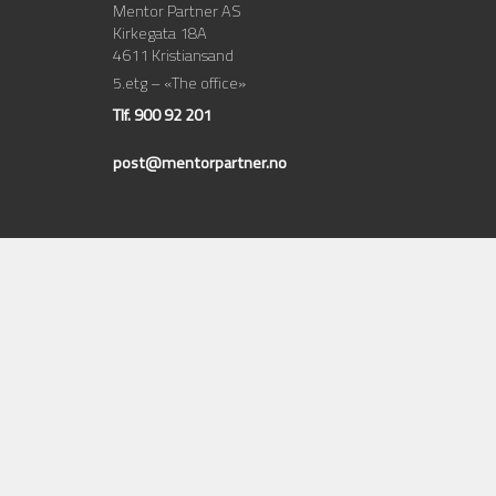
Mentor Partner AS
Kirkegata 18A
4611 Kristiansand
5.etg – «The office»
Tlf. 900 92 201
post@mentorpartner.no