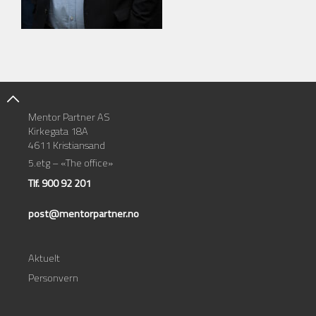
Mentor Partner AS
Kirkegata 18A
4611 Kristiansand
5.etg – «The office»
Tlf. 900 92 201
post@mentorpartner.no
Aktuelt
Personvern